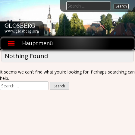
Skip
Search
to
for:
content
GLOSBERG
www.glosberg.org
Hauptmenü
Nothing Found
It seems we can’t find what you’re looking for. Perhaps searching can
help.
Search
for: