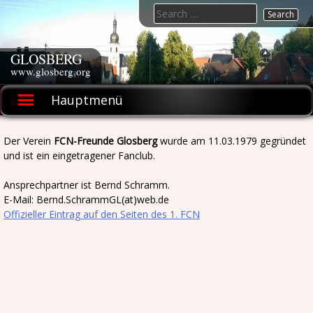
Skip
Search
to
for:
content
GLOSBERG
www.glosberg.org
Hauptmenü
Der Verein
FCN-Freunde Glosberg
wurde am 11.03.1979 gegründet
und ist ein eingetragener Fanclub.
Ansprechpartner ist Bernd Schramm.
E-Mail: Bernd.SchrammGL(at)web.de
Offizieller Eintrag auf den Seiten des 1. FCN